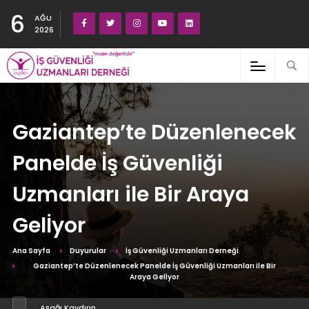
6
AĞU
2026
Gaziantep’te Düzenlenecek
Panelde İş Güvenliği
Uzmanları ile Bir Araya
Gelİyor
Ana Sayfa
Duyurular
İş Güvenliği Uzmanları Derneği
Gaziantep’te Düzenlenecek Panelde İş Güvenliği Uzmanları ile Bir
Araya Gelİyor
Aşağı Kaydırın