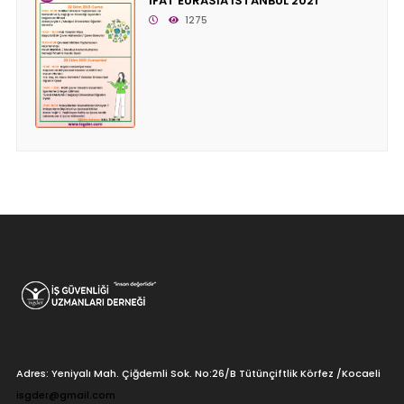
IFAT EURASİA İSTANBUL 2021
1275
Adres: Yeniyalı Mah. Çiğdemli Sok. No:26/B Tütünçiftlik Körfez /Kocaeli
isgder@gmail.com