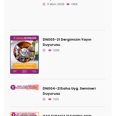
11 Ekim 2025
1356
DN003-21 Dergimizin Yayın
Duyurusu.
1290
DN004-21Saha Uyg. Semineri
Duyurusu
1123