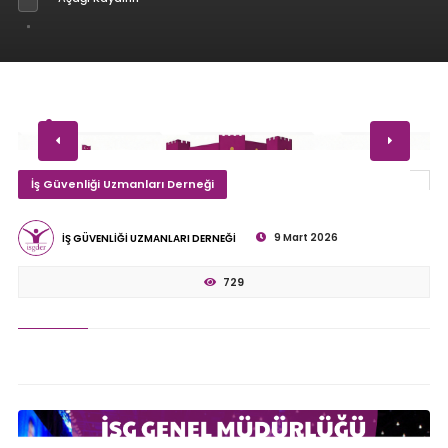
İş Güvenliği Uzmanları Derneği
9 Mart 2026
İŞ GÜVENLİĞİ UZMANLARI DERNEĞİ
729