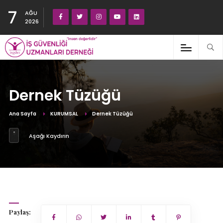
7
AĞU
2026
Dernek Tüzüğü
Ana Sayfa
KURUMSAL
Dernek Tüzüğü
Aşağı Kaydırın
Paylaş: