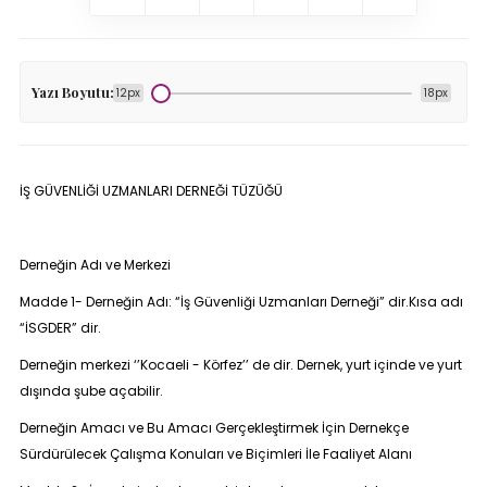
Yazı Boyutu:
12px
18px
İŞ GÜVENLİĞİ UZMANLARI DERNEĞİ TÜZÜĞÜ
Derneğin Adı ve Merkezi
Madde 1-
Derneğin Adı: “İş Güvenliği Uzmanları Derneği” dir.Kısa adı
“İSGDER” dir.
Derneğin merkezi ‘’Kocaeli - Körfez’’ de dir. Dernek, yurt içinde ve yurt
dışında şube açabilir.
Derneğin Amacı ve Bu Amacı Gerçekleştirmek İçin Dernekçe
Sürdürülecek Çalışma Konuları ve Biçimleri İle Faaliyet Alanı