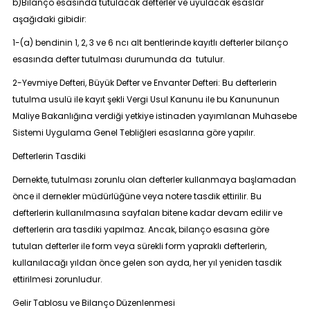
b)Bilanço esasında tutulacak defterler ve uyulacak esaslar
aşağıdaki gibidir:
1-(a) bendinin 1, 2, 3 ve 6 ncı alt bentlerinde kayıtlı defterler bilanço
esasında defter tutulması durumunda da tutulur.
2-Yevmiye Defteri, Büyük Defter ve Envanter Defteri: Bu defterlerin
tutulma usulü ile kayıt şekli Vergi Usul Kanunu ile bu Kanununun
Maliye Bakanlığına verdiği yetkiye istinaden yayımlanan Muhasebe
Sistemi Uygulama Genel Tebliğleri esaslarına göre yapılır.
Defterlerin Tasdiki
Dernekte, tutulması zorunlu olan defterler kullanmaya başlamadan
önce il dernekler müdürlüğüne veya notere tasdik ettirilir. Bu
defterlerin kullanılmasına sayfaları bitene kadar devam edilir ve
defterlerin ara tasdiki yapılmaz. Ancak, bilanço esasına göre
tutulan defterler ile form veya sürekli form yapraklı defterlerin,
kullanılacağı yıldan önce gelen son ayda, her yıl yeniden tasdik
ettirilmesi zorunludur.
Gelir Tablosu ve Bilanço Düzenlenmesi