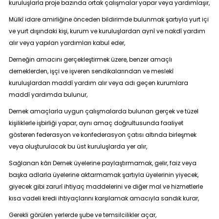
kuruluşlarla proje bazında ortak çalışmalar yapar veya yardımlaşır,
Mülkî idare amirliğine önceden bildirimde bulunmak şartıyla yurt içi
ve yurt dışındaki kişi, kurum ve kuruluşlardan aynî ve nakdî yardım
alır veya yapılan yardımları kabul eder,
Derneğin amacını gerçekleştirmek üzere, benzer amaçlı
derneklerden, işçi ve işveren sendikalarından ve meslekî
kuruluşlardan maddî yardım alır veya adı geçen kurumlara
maddî yardımda bulunur,
Dernek amaçlarla uygun çalışmalarda bulunan gerçek ve tüzel
kişiliklerle işbirliği yapar, aynı amaç doğrultusunda faaliyet
gösteren federasyon ve konfederasyon çatısı altında birleşmek
veya oluşturulacak bu üst kuruluşlarda yer alır,
Sağlanan kârı Dernek üyelerine paylaştırmamak, gelir, faiz veya
başka adlarla üyelerine aktarmamak şartıyla üyelerinin yiyecek,
giyecek gibi zarurî ihtiyaç maddelerini ve diğer mal ve hizmetlerle
kısa vadeli kredi ihtiyaçlarını karşılamak amacıyla sandık kurar,
Gerekli görülen yerlerde şube ve temsilcilikler açar,