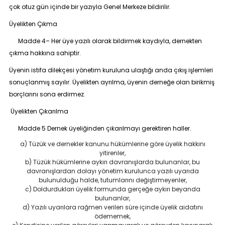
çok otuz gün içinde bir yazıyla Genel Merkeze bildirilir.
Üyelikten Çıkma
Madde 4
– Her üye yazılı olarak bildirmek kaydıyla, dernekten
çıkma hakkına sahiptir.
Üyenin istifa dilekçesi yönetim kuruluna ulaştığı anda çıkış işlemleri
sonuçlanmış sayılır. Üyelikten ayrılma, üyenin derneğe olan birikmiş
borçlarını sona erdirmez.
Üyelikten Çıkarılma
Madde 5
Dernek üyeliğinden çıkarılmayı gerektiren haller.
a) Tüzük ve dernekler kanunu hükümlerine göre üyelik hakkını
yitirenler,
b) Tüzük hükümlerine aykırı davranışlarda bulunanlar, bu
davranışlardan dolayı yönetim kurulunca yazılı uyarıda
bulunulduğu halde, tutumlarını değiştirmeyenler,
c) Doldurdukları üyelik formunda gerçeğe aykırı beyanda
bulunanlar,
d) Yazılı uyarılara rağmen verilen süre içinde üyelik aidatını
ödememek,