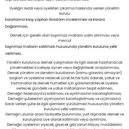
Üyeliğin reddi veya üyelikten çıkarma hakkında verilen yönetim
kurulu
kararlarına karşı yapılan itirazların incelenmesi ve karara
bağlanması,
Dernek için gerekli olan taşınmaz malların satın alınması veya
mevcut
taşınmaz malların satılması hususunda yönetim kuruluna yetki
verilmesi,
Yönetim kurulunca dernek çalışmaları ile ilgili olarak hazırlanacak
yönetmelikleri inceleyip aynen veya değiştirilerek onaylanması,
Dernek yönetim ve denetim kurullarının (kamu görevlisi olmayan)
başkan ve üyelerine verilecek ücret ile her türlü ödenek, yolluk ve
tazminatlar ile dernek hizmetleri için görevlendirilecek üyelere
verilecek gündelik ve yolluk miktarlarının tespit edilmesi,
Derneğin federasyona katılması ve ayrılmasının kararlaştırılması,
Derneğin şubelerinin açılmasının kararlaştırılması ve açılmasına
karar verilen şube ile ilgili işlemlerin yürütülmesi hususunda yönetim
kuruluna yetki verilmesi,
Derneğin uluslar arası faaliyette bulunması, yurt dışındaki dernek ve
kuruluşlara üye olarak katılması veya ayrılması,
Derneğin üyelerinin yiyecek, giyecek gibi zarurî ihtiyaç maddelerini