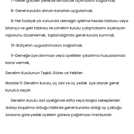
7-Gereli görülen yerlerde temsilcilik açılmasını sağlamak,
8-Genel kurulda alınan kararları uygulamak,
9-Her faaliyet yılı sonunda derneğin işletme hesabı tablosu veya
bilanço ve gelir tablosu ile yönetim kurulu çalışmalarını açıklayan
raporunu düzenlemek, toplandığında genel kurula sunmak,
10-Bütçenin uygulanmasını sağlamak,
11-Derneğe üye alınması veya üyelikten çıkarılma hususlarında
karar vermek,
Denetim Kurulunun Teşkili, Görev ve Yetkileri
Madde 11-
Denetim kurulu, üç asıl ve üç yedek üye olarak genel
kurulca seçilir.
Denetim kurulu asıl üyeliğinde istifa veya başka sebeplerden
dolayı boşalma olduğu taktirde genel kurulda aldığı oy çokluğu
sırasına göre yedek üyelerin göreve çağrılması mecburidir.