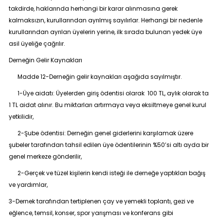
takdirde, haklarında herhangi bir karar alınmasına gerek
kalmaksızın, kurullarından ayrılmış sayılırlar. Herhangi bir nedenle
kurullarından ayrılan üyelerin yerine, ilk sırada bulunan yedek üye
asil üyeliğe çağrılır.
Derneğin Gelir Kaynakları
Madde 12
-Derneğin gelir kaynakları aşağıda sayılmıştır.
1-Üye aidatı: Üyelerden giriş ödentisi olarak 100 TL, aylık olarak ta
1 TL aidat alınır. Bu miktarları artırmaya veya eksiltmeye genel kurul
yetkilidir,
2-Şube ödentisi: Derneğin genel giderlerini karşılamak üzere
şubeler tarafından tahsil edilen üye ödentilerinin %50’si altı ayda bir
genel merkeze gönderilir,
2-Gerçek ve tüzel kişilerin kendi isteği ile derneğe yaptıkları bağış
ve yardımlar,
3-Dernek tarafından tertiplenen çay ve yemekli toplantı, gezi ve
eğlence, temsil, konser, spor yarışması ve konferans gibi