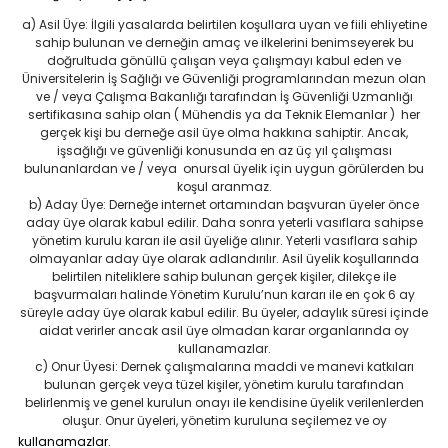
a)
Asil Üye
: İlgili yasalarda belirtilen koşullara uyan ve fiili ehliyetine
sahip bulunan ve derneğin amaç ve ilkelerini benimseyerek bu
doğrultuda gönüllü çalışan veya çalışmayı kabul eden ve
Üniversitelerin İş Sağlığı ve Güvenliği programlarından mezun olan
ve / veya Çalışma Bakanlığı tarafından İş Güvenliği Uzmanlığı
sertifikasına sahip olan ( Mühendis ya da Teknik Elemanlar ) her
gerçek kişi bu derneğe asil üye olma hakkına sahiptir. Ancak,
işsağlığı ve güvenliği konusunda en az üç yıl çalışması
bulunanlardan ve / veya onursal üyelik için uygun görülerden bu
koşul aranmaz.
b)
Aday Üye
: Derneğe internet ortamından başvuran üyeler önce
aday üye olarak kabul edilir. Daha sonra yeterli vasıflara sahipse
yönetim kurulu kararı ile asil üyeliğe alınır. Yeterli vasıflara sahip
olmayanlar aday üye olarak adlandırılır. Asil üyelik koşullarında
belirtilen niteliklere sahip bulunan gerçek kişiler, dilekçe ile
başvurmaları halinde Yönetim Kurulu’nun kararı ile en çok 6 ay
süreyle aday üye olarak kabul edilir. Bu üyeler, adaylık süresi içinde
aidat verirler ancak asil üye olmadan karar organlarında oy
kullanamazlar.
c)
Onur Üyesi
: Dernek çalışmalarına maddi ve manevi katkıları
bulunan gerçek veya tüzel kişiler, yönetim kurulu tarafından
belirlenmiş ve genel kurulun onayı ile kendisine üyelik verilenlerden
oluşur. Onur üyeleri, yönetim kuruluna seçilemez ve oy
kullanamazlar.