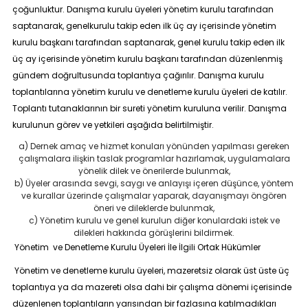
çoğunluktur. Danışma kurulu üyeleri yönetim kurulu tarafından
saptanarak, genelkurulu takip eden ilk üç ay içerisinde yönetim
kurulu başkanı tarafından saptanarak, genel kurulu takip eden ilk
üç ay içerisinde yönetim kurulu başkanı tarafından düzenlenmiş
gündem doğrultusunda toplantıya çağırılır. Danışma kurulu
toplantılarına yönetim kurulu ve denetleme kurulu üyeleri de katılır.
Toplantı tutanaklarının bir sureti yönetim kuruluna verilir. Danışma
kurulunun görev ve yetkileri aşağıda belirtilmiştir.
a) Dernek amaç ve hizmet konuları yönünden yapılması gereken
çalışmalara ilişkin taslak programlar hazırlamak, uygulamalara
yönelik dilek ve önerilerde bulunmak,
b) Üyeler arasında sevgi, saygı ve anlayışı içeren düşünce, yöntem
ve kurallar üzerinde çalışmalar yaparak, dayanışmayı öngören
öneri ve dileklerde bulunmak,
c) Yönetim kurulu ve genel kurulun diğer konulardaki istek ve
dilekleri hakkında görüşlerini bildirmek.
Yönetim ve Denetleme Kurulu Üyeleri İle İlgili Ortak Hükümler
Yönetim ve denetleme kurulu üyeleri, mazeretsiz olarak üst üste üç
toplantıya ya da mazereti olsa dahi bir çalışma dönemi içerisinde
düzenlenen toplantıların yarısından bir fazlasına katılmadıkları