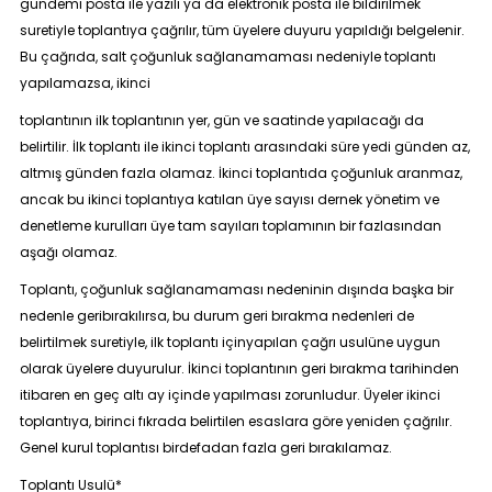
gündemi posta ile yazılı ya da elektronik posta ile bildirilmek
suretiyle toplantıya çağrılır, tüm üyelere duyuru yapıldığı belgelenir.
Bu çağrıda, salt çoğunluk sağlanamaması nedeniyle toplantı
yapılamazsa, ikinci
toplantının ilk toplantının yer, gün ve saatinde yapılacağı da
belirtilir. İlk toplantı ile ikinci toplantı arasındaki süre yedi günden az,
altmış günden fazla olamaz. İkinci toplantıda çoğunluk aranmaz,
ancak bu ikinci toplantıya katılan üye sayısı dernek yönetim ve
denetleme kurulları üye tam sayıları toplamının bir fazlasından
aşağı olamaz.
Toplantı, çoğunluk sağlanamaması nedeninin dışında başka bir
nedenle geribırakılırsa, bu durum geri bırakma nedenleri de
belirtilmek suretiyle, ilk toplantı içinyapılan çağrı usulüne uygun
olarak üyelere duyurulur. İkinci toplantının geri bırakma tarihinden
itibaren en geç altı ay içinde yapılması zorunludur. Üyeler ikinci
toplantıya, birinci fıkrada belirtilen esaslara göre yeniden çağrılır.
Genel kurul toplantısı birdefadan fazla geri bırakılamaz.
Toplantı Usulü*