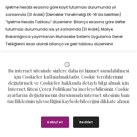
İşletme hesabı esasına göre kayıt tutulması durumunda yıl
sonlarında (31 Aralık) (Dernekler Yönetmeliği EK-16’da belirtilen)
“İşletme Hesabı Tablosu” düzenlenir. Bilanço esasına göre defter
tutulması durumunda ise, yıl sonlarında (31 Aralık), Maliye
Bakanlığınca yayımlanan Muhasebe Sistemi Uygulama Genel
Tebliğlerini esas alarak bilanço ve gelir tablosu düzenlenir.
Derneğin Gelir ve Gider İşlemleri*
Madde 14-
Gelir ve gider belgeleri;
Bu internet sitesinde sizlere daha iyi hizmet sunulabilmesi
Dernek gelirleri, (Dernekler Yönetmeliği EK- 17’de örneği bulunan)
için Cookieler kullanılmaktadır. Cookie tercihlerinizi
“Alındı Belgesi” ile tahsil edilir. Dernek gelirlerinin bankalar aracılığı
değiştirmek ve Cookieler hakkında detaylı bilgi almak için
İnternet Sitesi Çerez Politikası’nı inceleyebilirsiniz. Cookie
ile tahsili halinde banka tarafından düzenlenen dekont veya hesap
ayarlarını değiştirmeniz durumunda internet sitesinin bazı
özeti gibi belgeler alındı belgesi yerine geçer.
özelliklerinin işlevselliğini kaybedebileceğini dikkate alınız.
Dernek giderleri ise fatura, perakende satış fişi, serbest meslek
makbuzu gibi harcama belgeleri ile yapılır. Ancak derneğin, Gelir
Vergisi Kanununun 94’üncü maddesi kapsamında bulunan
Kabul et
Reddet
ödemeleri için Vergi Usul Kanunu hükümlerine göre gider pusulası,
bu kapsamda da bulunmayan ödemeleri için (Dernekler