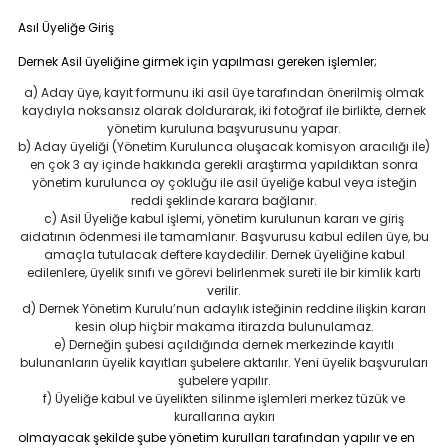
Asıl Üyeliğe Giriş
Dernek Asil üyeliğine girmek için yapılması gereken işlemler;
a) Aday üye, kayıt formunu iki asil üye tarafından önerilmiş olmak
kaydıyla noksansız olarak doldurarak, iki fotoğraf ile birlikte, dernek
yönetim kuruluna başvurusunu yapar.
b) Aday üyeliği (Yönetim Kurulunca oluşacak komisyon aracılığı ile)
en çok 3 ay içinde hakkında gerekli araştırma yapıldıktan sonra
yönetim kurulunca oy çokluğu ile asil üyeliğe kabul veya isteğin
reddi şeklinde karara bağlanır.
c) Asil Üyeliğe kabul işlemi, yönetim kurulunun kararı ve giriş
aidatının ödenmesi ile tamamlanır. Başvurusu kabul edilen üye, bu
amaçla tutulacak deftere kaydedilir. Dernek üyeliğine kabul
edilenlere, üyelik sınıfı ve görevi belirlenmek sureti ile bir kimlik kartı
verilir.
d) Dernek Yönetim Kurulu’nun adaylık isteğinin reddine ilişkin kararı
kesin olup hiçbir makama itirazda bulunulamaz.
e) Derneğin şubesi açıldığında dernek merkezinde kayıtlı
bulunanların üyelik kayıtları şubelere aktarılır. Yeni üyelik başvuruları
şubelere yapılır.
f) Üyeliğe kabul ve üyelikten silinme işlemleri merkez tüzük ve
kurallarına aykırı
olmayacak şekilde şube yönetim kurulları tarafından yapılır ve en