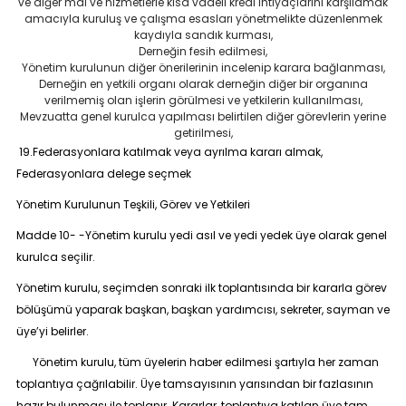
ve diğer mal ve hizmetlerle kısa vadeli kredi ihtiyaçlarını karşılamak
amacıyla kuruluş ve çalışma esasları yönetmelikte düzenlenmek
kaydıyla sandık kurması,
Derneğin fesih edilmesi,
Yönetim kurulunun diğer önerilerinin incelenip karara bağlanması,
Derneğin en yetkili organı olarak derneğin diğer bir organına
verilmemiş olan işlerin görülmesi ve yetkilerin kullanılması,
Mevzuatta genel kurulca yapılması belirtilen diğer görevlerin yerine
getirilmesi,
19.Federasyonlara katılmak veya ayrılma kararı almak,
Federasyonlara delege seçmek
Yönetim Kurulunun Teşkili, Görev ve Yetkileri
Madde 10
- -Yönetim kurulu yedi asıl ve yedi yedek üye olarak genel
kurulca seçilir.
Yönetim kurulu, seçimden sonraki ilk toplantısında bir kararla görev
bölüşümü yaparak başkan, başkan yardımcısı, sekreter, sayman ve
üye’yi belirler.
Yönetim kurulu, tüm üyelerin haber edilmesi şartıyla her zaman
toplantıya çağrılabilir. Üye tamsayısının yarısından bir fazlasının
hazır bulunması ile toplanır. Kararlar, toplantıya katılan üye tam