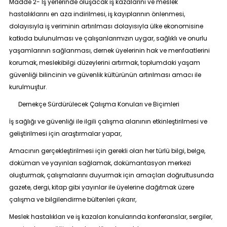
Madde 2-
İş yerlerinde oluşacak iş kazalarını ve meslek
hastalıklarını en aza indirilmesi, iş kayıplarının önlenmesi,
dolayısıyla iş veriminin artırılması dolayısıyla ülke ekonomisine
katkıda bulunulması ve çalışanlarımızın uygar, sağlıklı ve onurlu
yaşamlarının sağlanması, dernek üyelerinin hak ve menfaatlerini
korumak, meslekibilgi düzeylerini artırmak, toplumdaki yaşam
güvenliği bilincinin ve güvenlik kültürünün artırılması amacı ile
kurulmuştur.
Dernekçe Sürdürülecek Çalışma Konuları ve Biçimleri
İş sağlığı ve güvenliği ile ilgili çalışma alanının etkinleştirilmesi ve
geliştirilmesi için araştırmalar yapar,
Amacının gerçekleştirilmesi için gerekli olan her türlü bilgi, belge,
doküman ve yayınları sağlamak, dokümantasyon merkezi
oluşturmak, çalışmalarını duyurmak için amaçları doğrultusunda
gazete, dergi, kitap gibi yayınlar ile üyelerine dağıtmak üzere
çalışma ve bilgilendirme bültenleri çıkarır,
Meslek hastalıkları ve iş kazaları konularında konferanslar, sergiler,