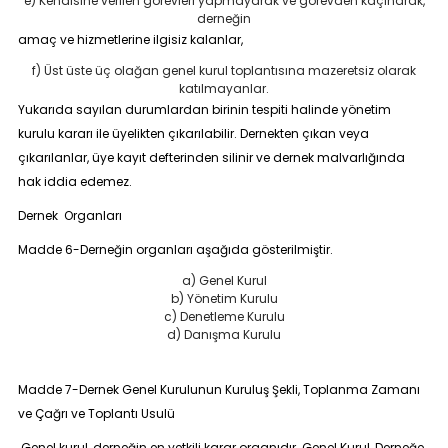
e) Kendisine verilen görevleri yapmayarak ve görevden kaçınarak,
derneğin
amaç ve hizmetlerine ilgisiz kalanlar,
f) Üst üste üç olağan genel kurul toplantısına mazeretsiz olarak
katılmayanlar.
Yukarıda sayılan durumlardan birinin tespiti halinde yönetim
kurulu kararı ile üyelikten çıkarılabilir. Dernekten çıkan veya
çıkarılanlar, üye kayıt defterinden silinir ve dernek malvarlığında
hak iddia edemez.
Dernek Organları
Madde 6-
Derneğin organları aşağıda gösterilmiştir.
a) Genel Kurul
b) Yönetim Kurulu
c) Denetleme Kurulu
d) Danışma Kurulu
Madde 7-Dernek Genel Kurulunun Kuruluş Şekli, Toplanma Zamanı
ve Çağrı ve Toplantı Usulü
Genel kurul
, derneğin en yetkili karar organıdır. Genel Kurul, Derneğe