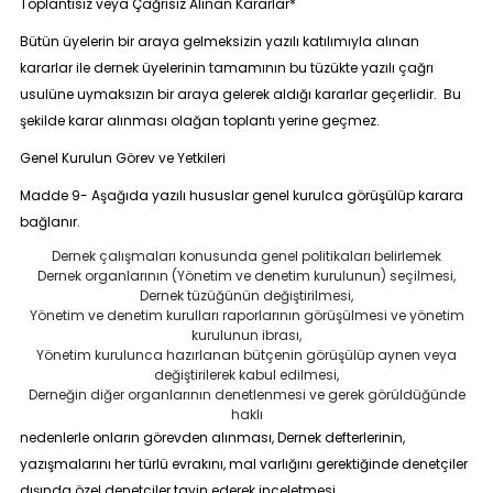
Toplantısız veya Çağrısız Alınan Kararlar*
Bütün üyelerin bir araya gelmeksizin yazılı katılımıyla alınan
kararlar ile dernek üyelerinin tamamının bu tüzükte yazılı çağrı
usulüne uymaksızın bir araya gelerek aldığı kararlar geçerlidir. Bu
şekilde karar alınması olağan toplantı yerine geçmez.
Genel Kurulun Görev ve Yetkileri
Madde 9
- Aşağıda yazılı hususlar genel kurulca görüşülüp karara
bağlanır.
Dernek çalışmaları konusunda genel politikaları belirlemek
Dernek organlarının (Yönetim ve denetim kurulunun) seçilmesi,
Dernek tüzüğünün değiştirilmesi,
Yönetim ve denetim kurulları raporlarının görüşülmesi ve yönetim
kurulunun ibrası,
Yönetim kurulunca hazırlanan bütçenin görüşülüp aynen veya
değiştirilerek kabul edilmesi,
Derneğin diğer organlarının denetlenmesi ve gerek görüldüğünde
haklı
nedenlerle onların görevden alınması, Dernek defterlerinin,
yazışmalarını her türlü evrakını, mal varlığını gerektiğinde denetçiler
dışında özel denetçiler tayin ederek inceletmesi,